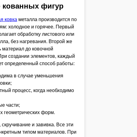
 кованных фигур
я ковка
металла производится по
ям: холодное и горячее. Первый
лагает обработку листового или
лла, без нагревания. Второй же
ь материал до ковочной
При создании элементов, каждый
ет определенный способ работы:
одима в случае уменьшения
овки;
тный процесс, когда необходимо
ые части;
ых геометрических форм.
 скручивание и завивка. Все эти
онкретным типом материалов. При